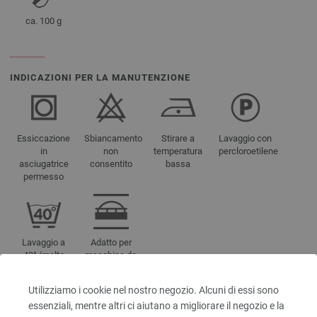
ca. 100 g
INDICAZIONI PER LA MANUTENZIONE
Essiccazione
Sbiancamento
Stirare a
Lavaggio con
in
non
temperatura
percloroetilene
asciugatrice
consentito
bassa
permesso
Lavaggio a
Adatto per
40° (molto
macchina da
delicato)
maglieria
Utilizziamo i cookie nel nostro negozio. Alcuni di essi sono
essenziali, mentre altri ci aiutano a migliorare il negozio e la