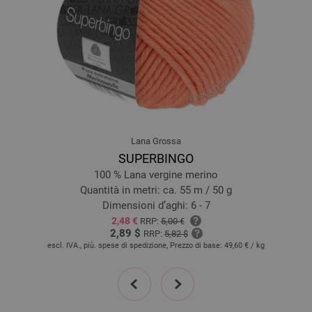
Lana Grossa
SUPERBINGO
100 % Lana vergine merino
Quantità in metri: ca. 55 m / 50 g
Dimensioni d’aghi: 6 - 7
2,48 €
RRP:
5,00 €
2,89 $
RRP:
5,82 $
escl. IVA., più. spese di spedizione, Prezzo di base:
49,60 €
/ kg
prev
next