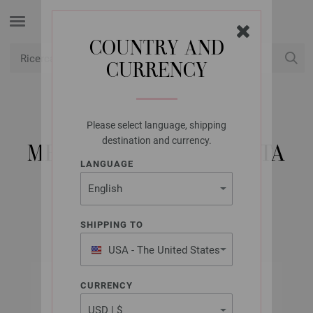
COUNTRY AND
CURRENCY
USD
Il mio conto
Please select language, shipping
LANA GROSSA
destination and currency.
MEILENWEIT 100G SETA
LANGUAGE
SUMATRA
SHIPPING TO
USA - The United States
of America
CURRENCY