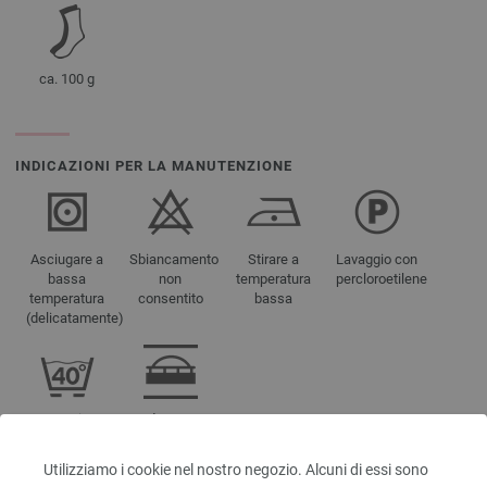
ca. 100 g
INDICAZIONI PER LA MANUTENZIONE
Asciugare a
Sbiancamento
Stirare a
Lavaggio con
bassa
non
temperatura
percloroetilene
temperatura
consentito
bassa
(delicatamente)
Lavaggio a
Adatto per
40° (molto
macchina da
delicato)
maglieria
Utilizziamo i cookie nel nostro negozio. Alcuni di essi sono