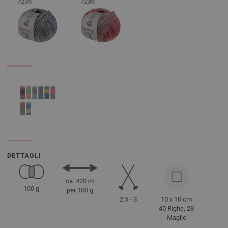
7235
7236
DETTAGLI
ca. 420 m
100 g
per 100 g
2,5 - 3
10 x 10 cm
40 Righe, 28
Maglie