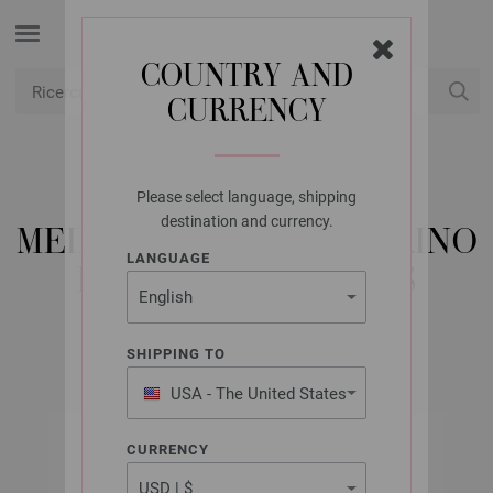
COUNTRY AND
CURRENCY
USD
Il mio conto
Please select language, shipping
LANA GROSSA
destination and currency.
MEILENWEIT 100G MERINO
LANGUAGE
EXTRAFINE SHADES
SHIPPING TO
USA - The United States
of America
CURRENCY