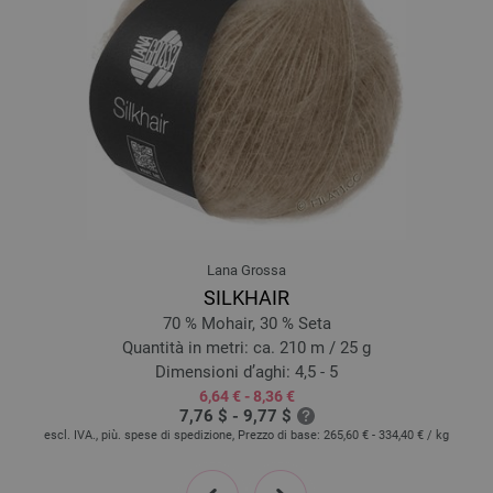
7234-menta/
grigio chiaro/
grigio scuro/
grigio marrone | EAN:
4033493409506
7235-grigio chiaro/
grigio scuro/
blu chiaro/
blu scuro/
blu notte | EAN:
4033493409513
7236-grigio chiaro/
grigio scuro/
rosso vino/
borgogna/
prugna | EAN:
4033493409520
Lana Grossa
SILKHAIR
70 % Mohair, 30 % Seta
Quantità in metri: ca. 210 m / 25 g
Dimensioni d’aghi: 4,5 - 5
6,64 € - 8,36 €
7,76 $ - 9,77 $
escl. IVA., più. spese di spedizione, Prezzo di base:
265,60 € - 334,40 €
/ kg
prev
next