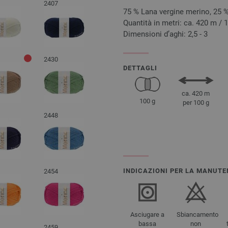
2407
75 % Lana vergine merino, 25
Quantità in metri: ca. 420 m / 
Dimensioni d’aghi: 2,5 - 3
2430
DETTAGLI
ca. 420 m
100 g
per 100 g
2448
INDICAZIONI PER LA MANUTE
2454
Asciugare a
Sbiancamento
bassa
non
2459