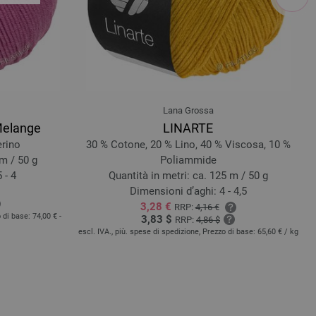
56
2469-beige | EAN: 4033493398992
19263
2470-salmone | EAN: 4033493399005
70
2471-Ciclamino | EAN: 4033493399012
2472-verde opale | EAN: 4033493399029
2473-giallo sabbia | EAN: 4033493399036
2474-porpora | EAN: 4033493406864
Lana Grossa
Melange
LINARTE
2475-rosso rame | EAN: 4033493406888
erino
30 % Cotone, 20 % Lino, 40 % Viscosa, 10 %
1
2476-verde bottiglia | EAN: 4033493406895
 m / 50 g
Poliammide
33238
2477-bianco brillante | EAN: 4033493406901
 - 4
Quantità in metri: ca. 125 m / 50 g
3333245
Dimensioni d’aghi: 4 - 4,5
3,28 €
RRP:
4,16 €
o di base:
74,00 € -
es
3,83 $
RRP:
4,86 $
escl. IVA., più. spese di spedizione, Prezzo di base:
65,60 €
/ kg