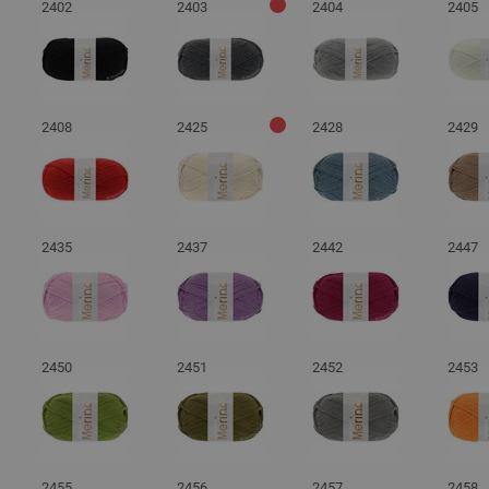
2402
2403
2404
2405
2408
2425
2428
2429
2435
2437
2442
2447
2450
2451
2452
2453
2455
2456
2457
2458