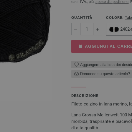
escl. IVA., più.
spese di spedizione
, 
QUANTITÀ
COLORE:
Tabe
2402-
AGGIUNGI AL CARR
Aggiungere alla lista dei deside
Domande su questo articolo?
DESCRIZIONE
Filato calzino in lana merino, la
Lana Grossa Meilenweit 100 Me
morbida, traspirante e piacevol
di alta qualità.