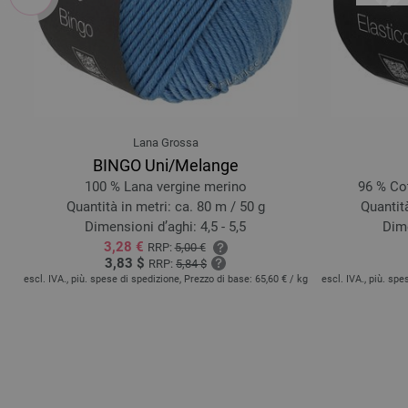
Lana Grossa
BINGO Uni/Melange
100 % Lana vergine merino
96 % Cot
Quantità in metri: ca. 80 m / 50 g
Quantità
Dimensioni d’aghi: 4,5 - 5,5
Dime
3,28 €
RRP:
5,00 €
3,83 $
RRP:
5,84 $
 kg
escl. IVA., più. spese di spedizione, Prezzo di base:
65,60 €
/ kg
escl. IVA., più. sp