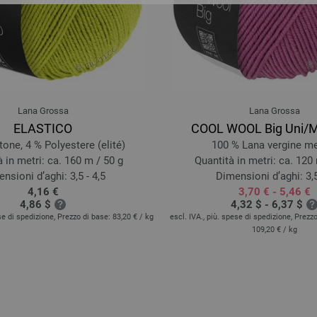
2429-cammello | EAN: 40334933192
2430-verde reseda | EAN: 40334933
2431-grigio blu | EAN: 40334933192
2432-fucsia | EAN: 4033493319287
2433-malva | EAN: 4033493319294
2434-rosa | EAN: 4033493333207
Lana Grossa
Lana Grossa
ELASTICO
COOL WOOL Big Uni/
2435-lilla | EAN: 4033493333214
one, 4 % Polyestere (elité)
100 % Lana vergine m
2436-blu viola | EAN: 403349333322
 in metri: ca. 160 m / 50 g
Quantità in metri: ca. 120
2437-fucsia scuro | EAN: 40334933
nsioni d’aghi: 3,5 - 4,5
Dimensioni d’aghi: 3,5
2438-rosso luminoso | EAN: 403349
4,16 €
3,70 € - 5,46 €
4,86 $
4,32 $ - 6,37 $
2439-arancio | EAN: 4033493333252
ese di spedizione, Prezzo di base:
83,20 €
/ kg
escl. IVA., più. spese di spedizione, Prezz
109,20 €
/ kg