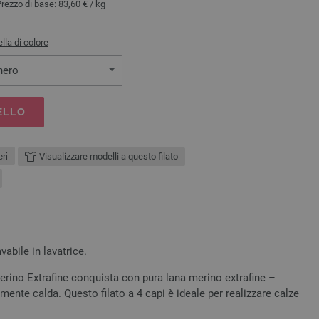
Prezzo di base:
83,60 €
/ kg
lla di colore
nero
ELLO
ri
Visualizzare modelli a questo filato
vabile in lavatrice.
rino Extrafine conquista con pura lana merino extrafine –
mente calda. Questo filato a 4 capi è ideale per realizzare calze