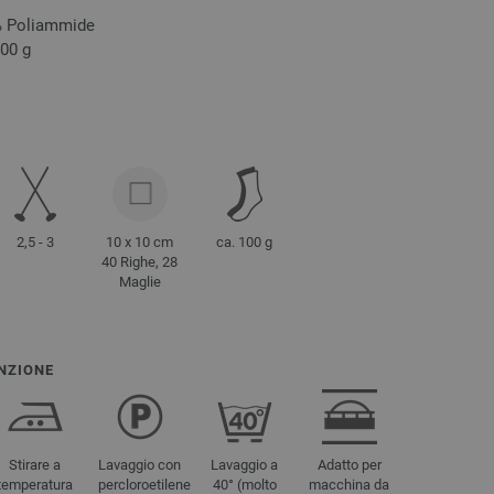
 % Poliammide
100 g
2,5 - 3
10 x 10 cm
ca. 100 g
40 Righe, 28
Maglie
NZIONE
Stirare a
Lavaggio con
Lavaggio a
Adatto per
temperatura
percloroetilene
40° (molto
macchina da