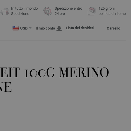
In tutto il mondo
Spedizione entro
125 gironi
Spedizione
24 ore
politica di ritorno
Lista dei desideri
USD
Il mio conto
Carrello
EIT 100G MERINO
NE