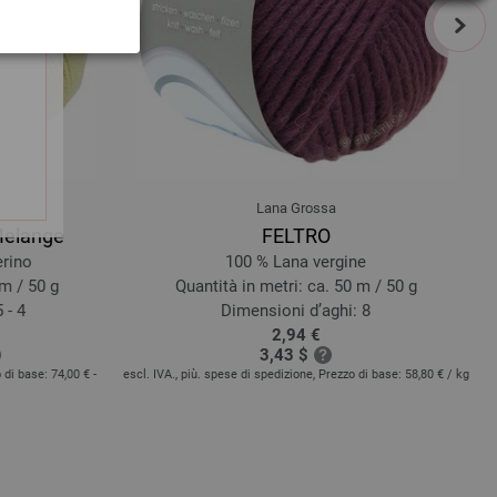
next
Lana Grossa
Melange
FELTRO
erino
100 % Lana vergine
 m / 50 g
Quantità in metri: ca. 50 m / 50 g
 - 4
Dimensioni d’aghi: 8
2,94 €
3,43 $
o di base:
74,00 € -
escl. IVA., più. spese di spedizione, Prezzo di base:
58,80 €
/ kg
es