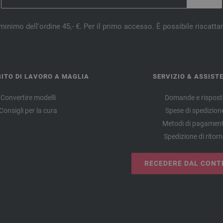
minimo dell'ordine 45,- €. Per il primo accesso. È possibile riscatta
ITO DI LAVORO A MAGLIA
SERVIZIO & ASSIST
Convertire modelli
Domande e rispost
Consigli per la cura
Spese di spedizion
Metodi di pagamen
Spedizione di ritor
RECEDERE DAL CONT