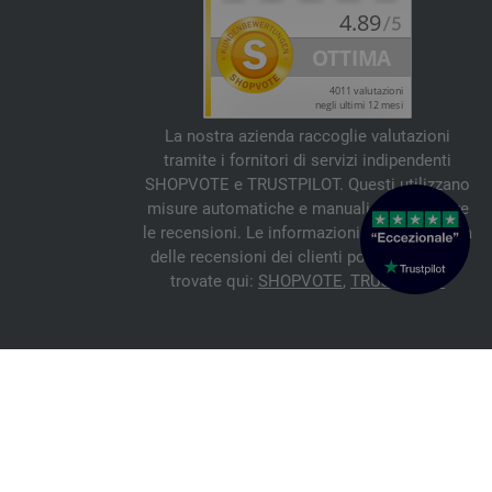
La nostra azienda raccoglie valutazioni
tramite i fornitori di servizi indipendenti
SHOPVOTE e TRUSTPILOT. Questi utilizzano
misure automatiche e manuali per verificare
le recensioni. Le informazioni sull'autenticità
delle recensioni dei clienti possono essere
trovate qui:
SHOPVOTE
,
TRUSTPILOT
© 2026 FILATI eCommerce GmbH
Italiano