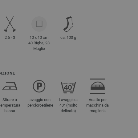
2,5 - 3
10 x 10 cm
ca. 100 g
40 Righe, 28
Maglie
NZIONE
Stirare a
Lavaggio con
Lavaggio a
Adatto per
temperatura
percloroetilene
40° (molto
macchina da
bassa
delicato)
maglieria