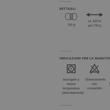
DETTAGLI
ca. 420 m
100 g
per 100 g
INDICAZIONI PER LA MANUTE
Asciugare a
Sbiancamento
bassa
non
temperatura
consentito
(delicatamente)