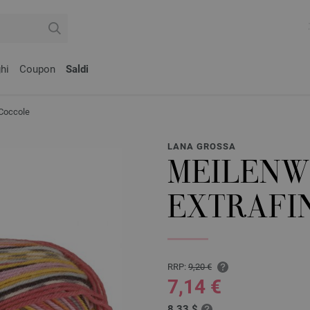
hi
Coupon
Saldi
Coccole
LANA GROSSA
MEILENW
EXTRAFI
RRP:
9,20 €
7,14 €
8,33 $