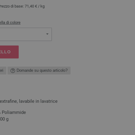
Prezzo di base:
71,40 €
/ kg
lla di colore
ELLO
ri
Domande su questo articolo?
xtrafine, lavabile in lavatrice
 % Poliammide
100 g