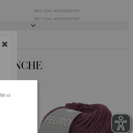
3806 | EAN: 4033493387491
3807 | EAN: 4033493387507
3808 | EAN: 4033493387514
Y
O ANCHE
tri ci