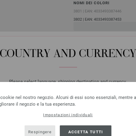
NOMI DEI COLORI
3801 | EAN: 4033493387446
3802 | EAN: 4033493387453
3803 | EAN: 4033493387460
3804 | EAN: 4033493387477
3805 | EAN: 4033493387484
COUNTRY AND CURRENC
CLIENTI HANNO ACQUISTAT
Please select language, shipping destination and currency.
LANGUAGE
 cookie nel nostro negozio. Alcuni di essi sono essenziali, mentre al
liorare il negozio e la tua esperienza.
Impostazioni individuali
SHIPPING TO
USA - The United States of America
Respingere
ACCETTA TUTTI