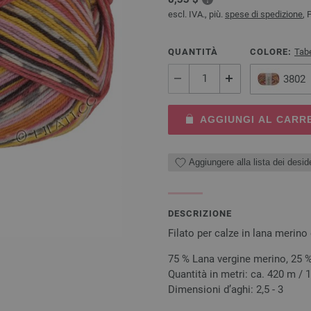
escl. IVA., più.
spese di spedizione
, 
QUANTITÀ
COLORE:
Tabe
3802
AGGIUNGI AL CARR
Aggiungere alla lista dei deside
DESCRIZIONE
Filato per calze in lana merino e
75 % Lana vergine merino, 25
Quantità in metri: ca. 420 m / 
Dimensioni d’aghi: 2,5 - 3