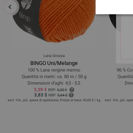
prev
Lana Grossa
BINGO Uni/Melange
100 % Lana vergine merino
96 % Cot
Quantità in metri: ca. 80 m / 50 g
Quantità
Dimensioni d’aghi: 4,5 - 5,5
Dime
3,28 €
RRP:
5,00 €
3,83 $
RRP:
5,84 $
 kg
escl. IVA., più. spese di spedizione, Prezzo di base:
65,60 €
/ kg
escl. IVA., più. sp