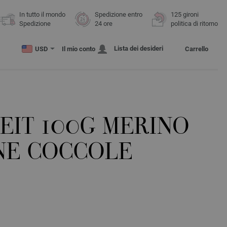
In tutto il mondo
Spedizione entro
125 gironi
Spedizione
24 ore
politica di ritorno
Lista dei desideri
USD
Il mio conto
Carrello
EIT 100G MERINO
NE COCCOLE