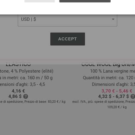
CURRENCY
ACCEPT
Lana Grossa
Lana Grossa
ELASTICO
COOL WOOL Big Uni/
one, 4 % Polyestere (elité)
100 % Lana vergine m
 in metri: ca. 160 m / 50 g
Quantità in metri: ca. 120
nsioni d’aghi: 3,5 - 4,5
Dimensioni d’aghi: 3,5
4,16 €
3,70 € - 5,46 €
4,86 $
4,32 $ - 6,37 $
ese di spedizione, Prezzo di base:
83,20 €
/ kg
escl. IVA., più. spese di spedizione, Prezz
109,20 €
/ kg