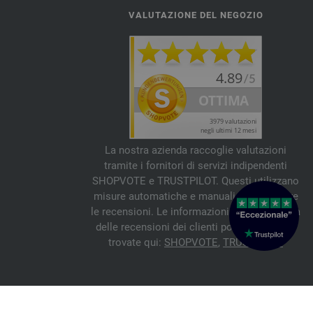
VALUTAZIONE DEL NEGOZIO
La nostra azienda raccoglie valutazioni
tramite i fornitori di servizi indipendenti
SHOPVOTE e TRUSTPILOT. Questi utilizzano
misure automatiche e manuali per verificare
le recensioni. Le informazioni sull'autenticità
delle recensioni dei clienti possono essere
trovate qui:
SHOPVOTE
,
TRUSTPILOT