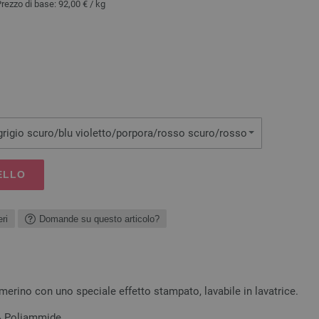
Prezzo di base:
92,00 €
/ kg
grigio scuro/blu violetto/porpora/rosso scuro/rosso
ELLO
ri
Domande su questo articolo?
a merino con uno speciale effetto stampato, lavabile in lavatrice.
 % Poliammide