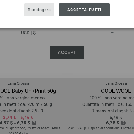
USA - The United States of America
Respingere
ACCETTA TUTTI
CURRENCY
ACCEPT
Lana Grossa
Lana Grossa
OL Baby Uni/Print 50g
COOL WOOL
% Lana vergine merino
100 % Lana vergine m
 in metri: ca. 220 m / 50 g
Quantità in metri: ca. 160
ensioni d’aghi: 2,5 - 3
Dimensioni d’aghi: 3 -
3,74 € - 5,46 €
5,46 €
4,37 $ - 6,38 $
6,38 $
pese di spedizione, Prezzo di base:
74,80 € -
escl. IVA., più. spese di spedizione, Prezzo 
109,20 €
/ kg