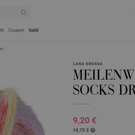
hi
Coupon
Saldi
am
LANA GROSSA
MEILENW
SOCKS D
9,20 €
10,75 $