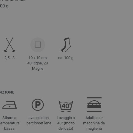
100 g
2,5 - 3
10 x 10 cm
ca. 100 g
40 Righe, 28
Maglie
NZIONE
Stirare a
Lavaggio con
Lavaggio a
Adatto per
temperatura
percloroetilene
40° (molto
macchina da
bassa
delicato)
maglieria