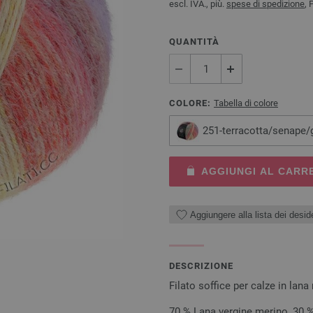
escl. IVA., più.
spese di spedizione
, 
QUANTITÀ
COLORE:
Tabella di colore
251-terracotta/senape/
AGGIUNGI AL CARR
Aggiungere alla lista dei deside
DESCRIZIONE
Filato soffice per calze in lan
70 % Lana vergine merino, 30