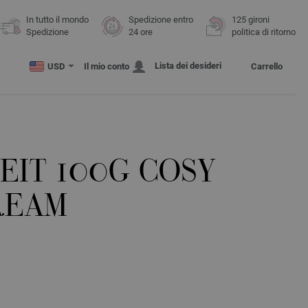
In tutto il mondo
Spedizione entro
125 gironi
Spedizione
24 ore
politica di ritorno
Lista dei desideri
USD
Il mio conto
Carrello
EIT 100G COSY
REAM