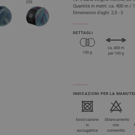
255
Quantità in metri: ca. 400 m / 
Dimensioni d’aghi: 2,5 - 3
DETTAGLI
ca. 400 m
100 g
per 100 g
INDICAZIONI PER LA MANUTE
Essiccazione
Sbiancamento
in
non
asciugatrice
consentito