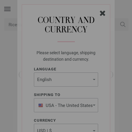
COUNTRY AND
CURRENCY
USD
Il mio conto
Please select language, shipping
LANA GROSSA
destination and currency.
MEILENWEIT 100G
LANGUAGE
CASHMERE INVERNO
SHIPPING TO
USA - The United States
of America
CURRENCY