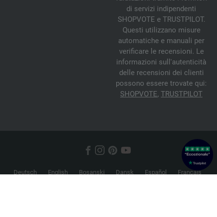
di servizi indipendenti
SHOPVOTE e TRUSTPILOT.
Questi utilizzano misure
automatiche e manuali per
verificare le recensioni. Le
informazioni sull'autenticità
delle recensioni dei clienti
possono essere trovate qui:
SHOPVOTE
,
TRUSTPILOT
Deutsch
English
Bosanski
Dansk
Español
Français
Hrvatski
Italiano
Nederlands
Norsk
Русский
Srpski
Suomi
Svenska