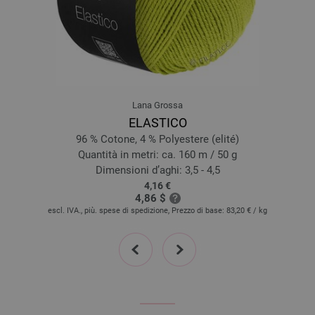
Lana Grossa
ELASTICO
96 % Cotone, 4 % Polyestere (elité)
Quantità in metri: ca. 160 m / 50 g
Dimensioni d’aghi: 3,5 - 4,5
4,16 €
4,86 $
escl. IVA., più. spese di spedizione, Prezzo di base:
83,20 €
/ kg
prev
next