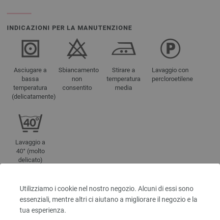
INDICAZIONI PER LA MANUTENZIONE
Asciugare a
Sbiancamento
Stirare a
Lavaggio con
bassa
non
temperatura
percloroetilene
temperatura
consentito
media
(delicatamente)
Lavaggio a
40° (molto
delicato)
Utilizziamo i cookie nel nostro negozio. Alcuni di essi sono
essenziali, mentre altri ci aiutano a migliorare il negozio e la
NOMI DEI COLORI
tua esperienza.
5301-ruggine/
verde chiaro/
beige grigio/
azzurro/
marino/
rosso scuro/
mora |