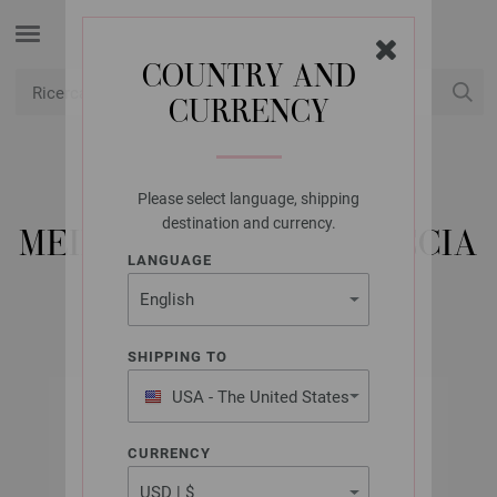
COUNTRY AND
CURRENCY
USD
Il mio conto
Please select language, shipping
LANA GROSSA
destination and currency.
MEILENWEIT 100G CACCIA
LANGUAGE
SHIPPING TO
USA - The United States
of America
CURRENCY