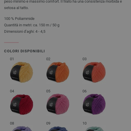
peso minimo e massimo comfort. Il filato ha una consistenza morbida e
setosa al tatto.
100 % Poliammide
Quantità in metri: ca. 150 m / 50 g
Dimensioni d’aghi: 4 - 4,5
COLORI DISPONIBILI
01
02
03
04
05
06
08
09
10