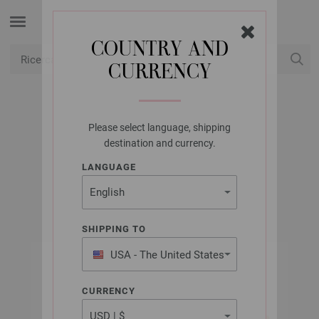
COUNTRY AND
CURRENCY
USD
Il mio conto
Please select language, shipping
LANA GROSSA
destination and currency.
LEGGERISSIMO
LANGUAGE
SHIPPING TO
USA - The United States
of America
CURRENCY