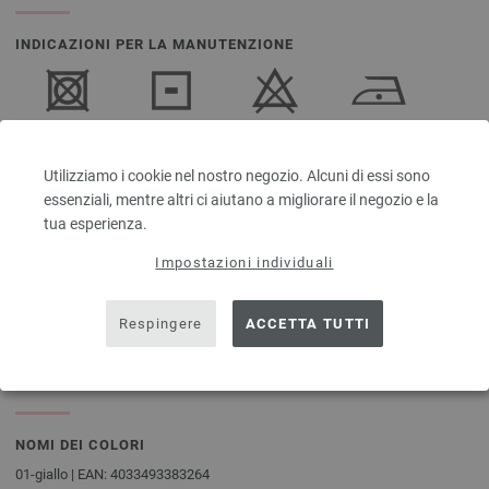
INDICAZIONI PER LA MANUTENZIONE
Essiccazione
Asciugare
Sbiancamento
Stirare a
in
giacente
non
temperatura
Utilizziamo i cookie nel nostro negozio. Alcuni di essi sono
asciugatrice
consentito
bassa
non
essenziali, mentre altri ci aiutano a migliorare il negozio e la
consentito
tua esperienza.
Impostazioni individuali
Lavaggio con
Lavaggio a
Respingere
ACCETTA TUTTI
percloroetilene
30°C (molto
delicato)
NOMI DEI COLORI
01-giallo | EAN: 4033493383264