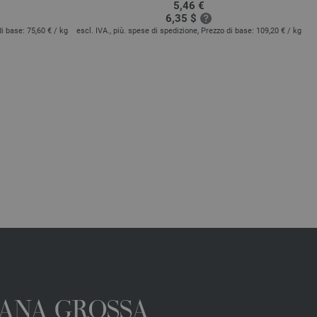
5,46 €
6,35 $
di base:
75,60 €
/ kg
escl. IVA., più. spese di spedizione, Prezzo di base:
109,20 €
/ kg
es
 LANA GROSSA