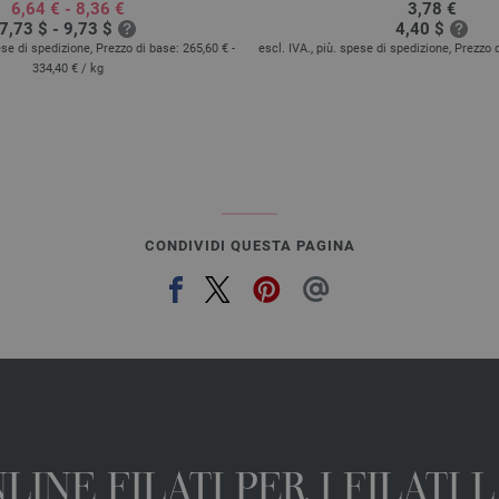
6,64 € - 8,36 €
3,78 €
7,73 $ - 9,73 $
4,40 $
pese di spedizione, Prezzo di base:
265,60 € -
escl. IVA., più. spese di spedizione, Prezzo 
334,40 €
/ kg
CONDIVIDI QUESTA PAGINA
INE FILATI PER I FILATI