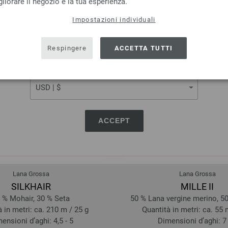
liorare il negozio e la tua esperienza.
fucsia/
melanzana | EAN: 40334933
Impostazioni individuali
238 | EAN: 4033493391511
SHIPPING TO
USA - The United States of America
Respingere
ACCETTA TUTTI
CURRENCY
ACCEPT
Lana Grossa
Lana Grossa
SILKHAIR
MILLE II
 % Mohair, 30 % Seta
50 % Lana vergine merino, 50
 in metri: ca. 210 m / 25 g
Quantità in metri: ca. 55 
ensioni d’aghi: 4,5 - 5
Dimensioni d’aghi: 7 