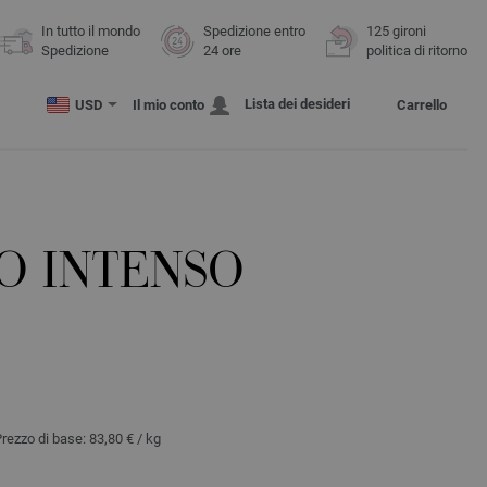
In tutto il mondo
Spedizione entro
125 gironi
Spedizione
24 ore
politica di ritorno
Lista dei desideri
USD
Il mio conto
Carrello
O INTENSO
Prezzo di base:
83,80 €
/ kg