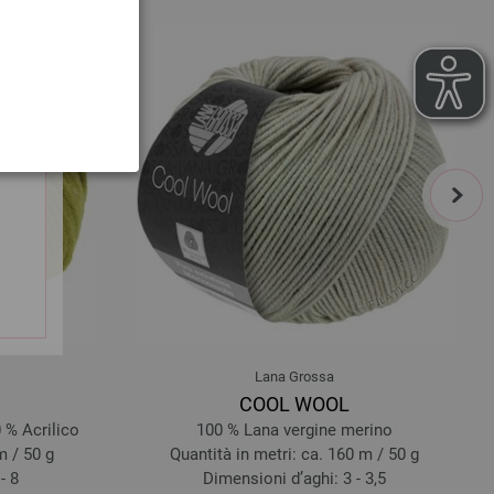
4033493413411
91504
244-arancio/
torrone/
ocra/
grigio blu/
marrone chiaro/
marrone scuro/
marrone rossiccio/
corallo | EAN:
4033493413428
next
Lana Grossa
COOL WOOL
 % Acrilico
100 % Lana vergine merino
m / 50 g
Quantità in metri: ca. 160 m / 50 g
- 8
Dimensioni d’aghi: 3 - 3,5