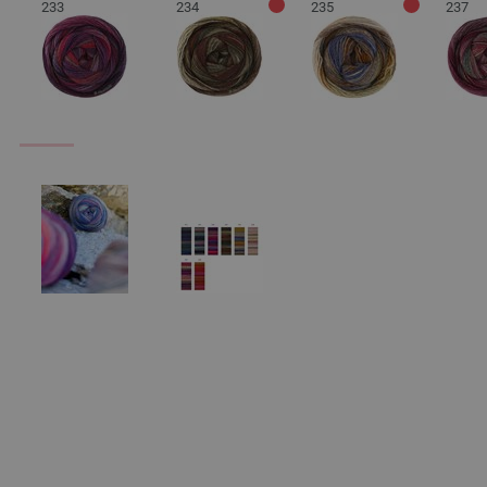
233
234
235
237