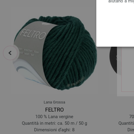
aiutano a mig
prev
Lana Grossa
FELTRO
100 % Lana vergine
70
Quantità in metri: ca. 50 m / 50 g
Quantità
Dimensioni d’aghi: 8
Dim