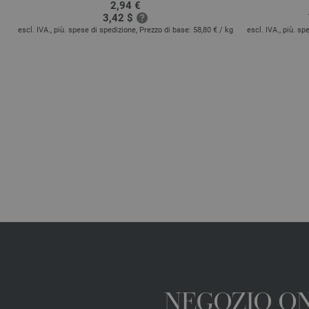
2,94 €
3,42 $
escl. IVA., più. spese di spedizione, Prezzo di base:
58,80 €
/ kg
escl. IVA., più. s
 kg
NEGOZIO ONL