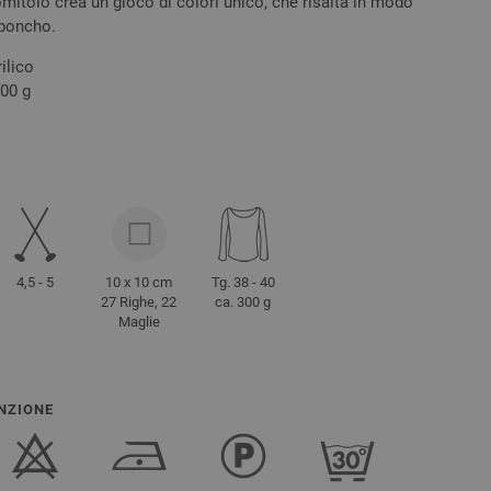
itolo crea un gioco di colori unico, che risalta in modo
 poncho.
ilico
200 g
4,5 - 5
10 x 10 cm
Tg. 38 - 40
27 Righe, 22
ca. 300 g
Maglie
NZIONE