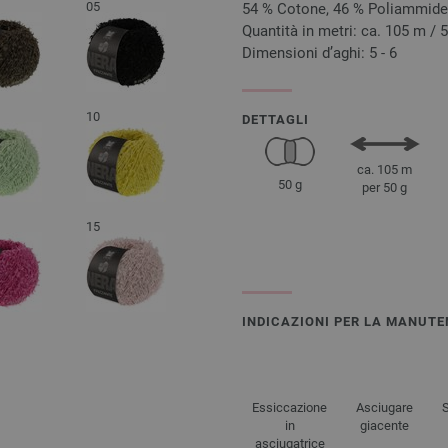
05
54 % Cotone, 46 % Poliammide
Quantità in metri: ca. 105 m / 
Dimensioni d’aghi: 5 - 6
10
DETTAGLI
ca. 105 m
50 g
per 50 g
15
INDICAZIONI PER LA MANUTE
Essiccazione
Asciugare
in
giacente
asciugatrice