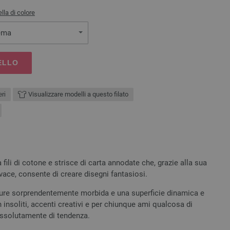
lla di colore
ema
ELLO
ri
Visualizzare modelli a questo filato
fili di cotone e strisce di carta annodate che, grazie alla sua
vace, consente di creare disegni fantasiosi.
ure sorprendentemente morbida e una superficie dinamica e
 insoliti, accenti creativi e per chiunque ami qualcosa di
assolutamente di tendenza.