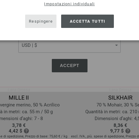
Impostazioni individuali
SHIPPING TO
USA - The United States of America
Respingere
ACCETTA TUTTI
CURRENCY
ACCEPT
Lana Grossa
Lana Grossa
MILLE II
SILKHAIR
vergine merino, 50 % Acrilico
70 % Mohair, 30 % S
à in metri: ca. 55 m / 50 g
Quantità in metri: ca. 210
mensioni d’aghi: 7 - 8
Dimensioni d’aghi: 4,5
3,78 €
8,36 €
4,42 $
9,77 $
ese di spedizione, Prezzo di base:
75,60 €
/ kg
escl. IVA., più. spese di spedizione, Prezzo 