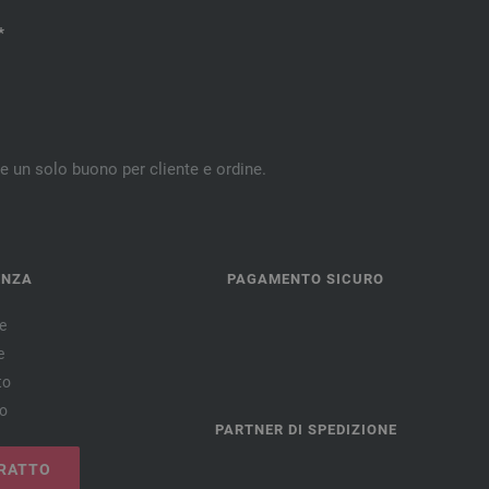
*
re un solo buono per cliente e ordine.
ENZA
PAGAMENTO SICURO
e
e
to
no
PARTNER DI SPEDIZIONE
RATTO