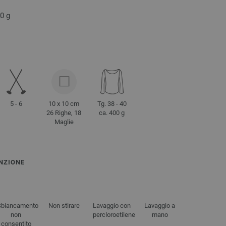
50 g
5 - 6
10 x 10 cm
Tg. 38 - 40
26 Righe, 18
ca. 400 g
Maglie
NZIONE
Sbiancamento
Non stirare
Lavaggio con
Lavaggio a
non
percloroetilene
mano
consentito