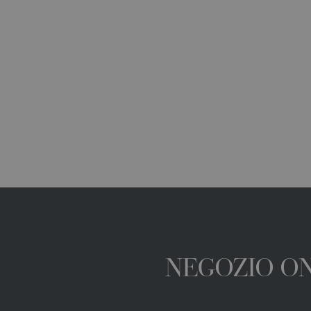
 kg
NEGOZIO ONL