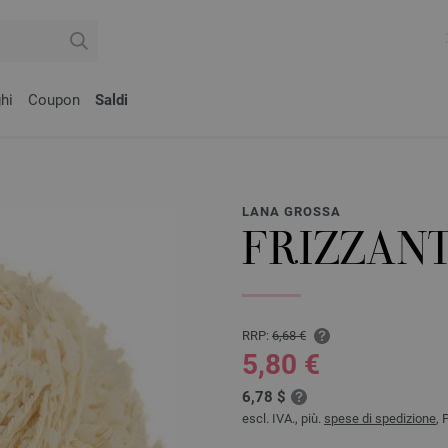
hi
Coupon
Saldi
LANA GROSSA
FRIZZANT
RRP:
6,68 €
5,80 €
6,78 $
escl. IVA., più.
spese di spedizione
, 