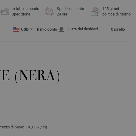
In tutto il mondo
Spedizione entro
125 gironi
Spedizione
24 ore
politica di ritorno
Lista dei desideri
USD
Il mio conto
Carrello
E (NERA)
Prezzo di base:
116,00 €
/ kg