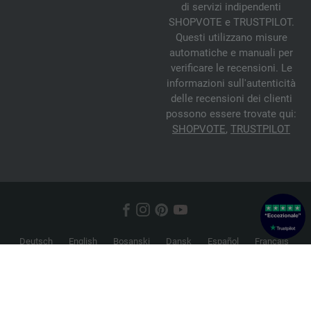
di servizi indipendenti
SHOPVOTE e TRUSTPILOT.
Questi utilizzano misure
automatiche e manuali per
verificare le recensioni. Le
informazioni sull'autenticità
delle recensioni dei clienti
possono essere trovate qui:
SHOPVOTE
,
TRUSTPILOT
Deutsch
English
Bosanski
Dansk
Español
Français
Hrvatski
Italiano
Nederlands
Norsk
Русский
Srpski
Suomi
Svenska
© 2026 FILATI eCommerce GmbH