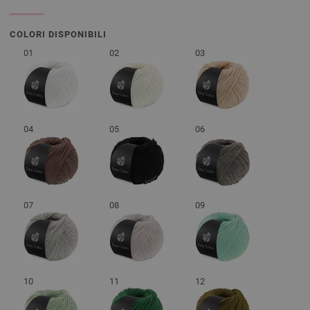
COLORI DISPONIBILI
01
02
03
04
05
06
07
08
09
10
11
12