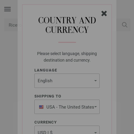
COUNTRY AND
CURRENCY
USD
Il mio conto
Please select language, shipping
LANA GROSSA
destination and currency.
EASY COTTON
LANGUAGE
SHIPPING TO
USA - The United States
of America
CURRENCY