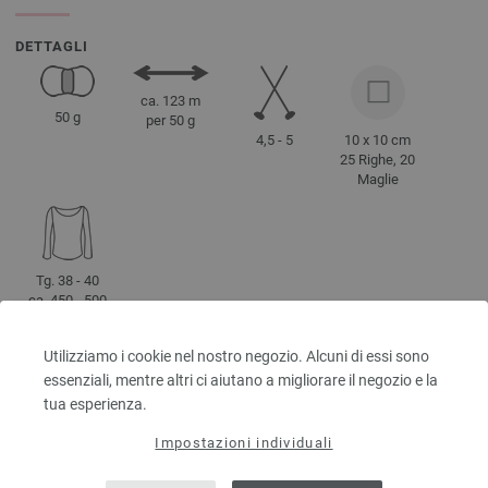
DETTAGLI
ca. 123 m
50 g
per 50 g
4,5 - 5
10 x 10 cm
25 Righe, 20
Maglie
Tg. 38 - 40
ca. 450 - 500
g
Utilizziamo i cookie nel nostro negozio. Alcuni di essi sono
essenziali, mentre altri ci aiutano a migliorare il negozio e la
tua esperienza.
INDICAZIONI PER LA MANUTENZIONE
Impostazioni individuali