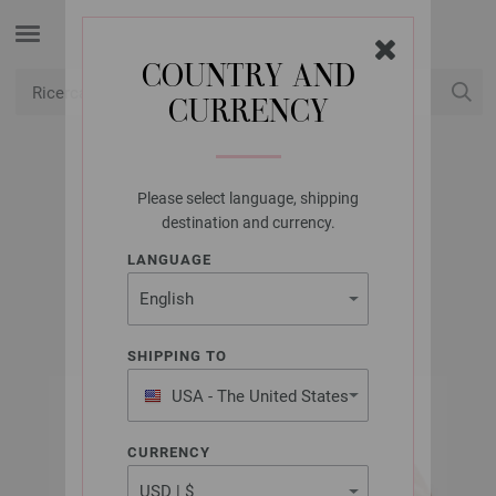
COUNTRY AND
CURRENCY
USD
Il mio conto
Please select language, shipping
LANA GROSSA
destination and currency.
BOTTONI
LANGUAGE
SHIPPING TO
USA - The United States
of America
CURRENCY