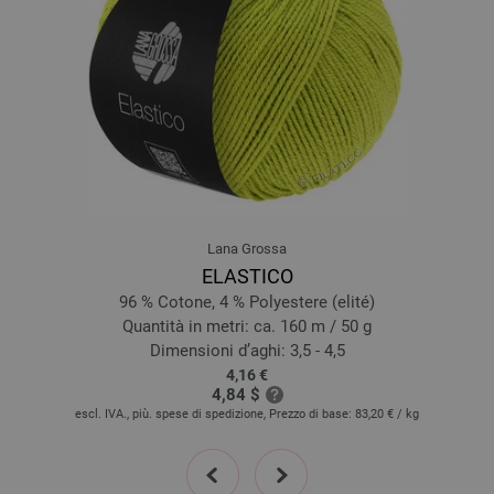
16-rosa/
ecru | EAN: 4033493398183
17-viola/
ecru | EAN: 4033493398190
18-grège/
crema | EAN: 4033493398206
19-giallo limone/
crema | EAN: 4033493398213
Lana Grossa
ELASTICO
96 % Cotone, 4 % Polyestere (elité)
Quantità in metri: ca. 160 m / 50 g
Dimensioni d’aghi: 3,5 - 4,5
4,16 €
4,84 $
escl. IVA., più. spese di spedizione, Prezzo di base:
83,20 €
/ kg
prev
next