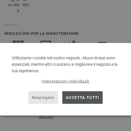
ca. 450 - 500
g
INDICAZIONI PER LA MANUTENZIONE
Utilizziamo i cookie nel nostro negozio. Alcuni di essi sono
Essiccazione
Asciugare
Sbiancamento
Stirare a
in
giacente
non
temperatura
essenziali, mentre altri ci aiutano a migliorare il negozio e la
asciugatrice
consentito
bassa
tua esperienza.
non
consentito
Impostazioni individuali
Respingere
ACCETTA TUTTI
Lavaggio con
Lavaggio a
percloroetilene
30°C (molto
delicato)