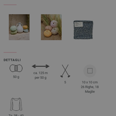
DETTAGLI
ca. 125 m
50 g
per 50 g
5
10 x 10 cm
26 Righe, 18
Maglie
Tg. 38 - 40