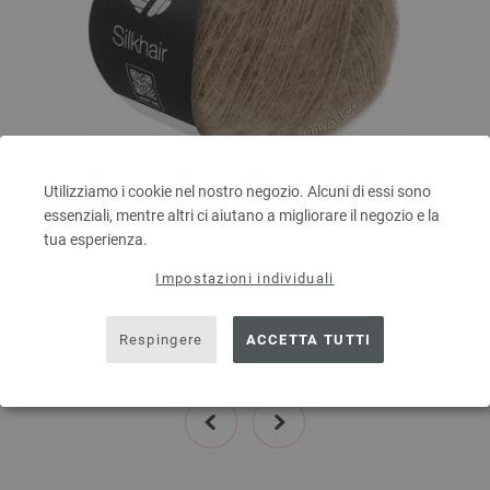
Utilizziamo i cookie nel nostro negozio. Alcuni di essi sono
Lana Grossa
essenziali, mentre altri ci aiutano a migliorare il negozio e la
SILKHAIR
tua esperienza.
70 % Mohair, 30 % Seta
Quantità in metri: ca. 210 m / 25 g
Impostazioni individuali
Dimensioni d’aghi: 4,5 - 5
6,64 € - 8,36 €
Respingere
ACCETTA TUTTI
7,76 $ - 9,77 $
escl. IVA., più. spese di spedizione, Prezzo di base:
265,60 € - 334,40 €
/ kg
prev
next