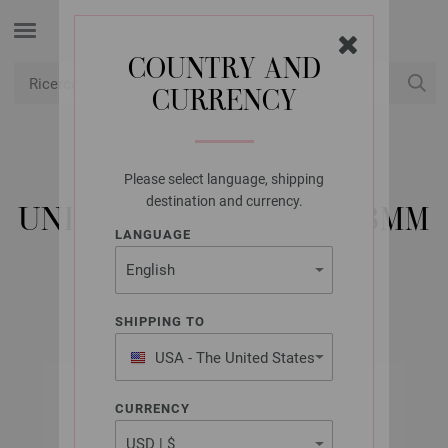
COUNTRY AND
CURRENCY
USD
Il mio conto
Please select language, shipping
UNION KNOPF
destination and currency.
UNION KNOPF 18001/18MM
LANGUAGE
Cod. articolo: 18001
SHIPPING TO
USA - The United States
of America
CURRENCY