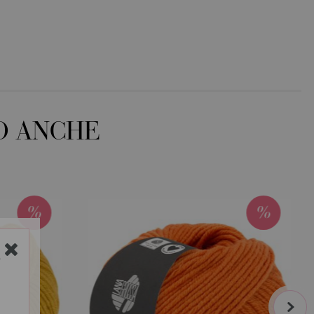
O ANCHE
Y
next