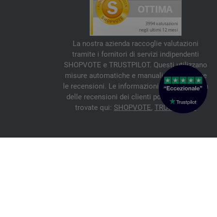
La nostra azienda raccoglie valutazioni
tramite i fornitori di servizi indipendenti
SHOPVOTE e TRUSTPILOT. Questi utilizzano
misure automatiche e manuali per verificare
le recensioni. Le informazioni sull'autenticità
delle recensioni dei clienti possono essere
trovate qui:
SHOPVOTE
,
TRUSTPILOT
© 2026 FILATI eCommerce GmbH
Italiano