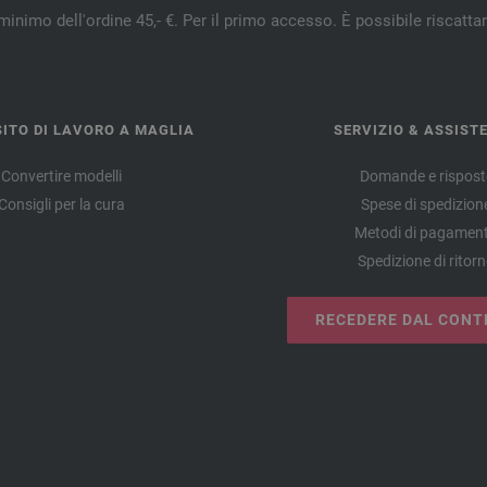
minimo dell'ordine 45,- €. Per il primo accesso. È possibile riscatta
ITO DI LAVORO A MAGLIA
SERVIZIO & ASSIST
Convertire modelli
Domande e rispost
Consigli per la cura
Spese di spedizion
Metodi di pagamen
Spedizione di ritor
RECEDERE DAL CONT