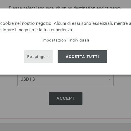
Please select language, shipping destination and currency.
LANGUAGE
 cookie nel nostro negozio. Alcuni di essi sono essenziali, mentre al
liorare il negozio e la tua esperienza.
Impostazioni individuali
SHIPPING TO
Lana Grossa
Lana Grossa
SILKHAIR
LINARTE
USA - The United States of America
Respingere
ACCETTA TUTTI
 % Mohair, 30 % Seta
30 % Cotone, 20 % Lino, 40 % 
 in metri: ca. 210 m / 25 g
Poliammide
CURRENCY
ensioni d’aghi: 4,5 - 5
Quantità in metri: ca. 125
6,64 € - 8,36 €
Dimensioni d’aghi: 4 -
7,73 $ - 9,73 $
3,28 €
RRP:
4,16 €
pese di spedizione, Prezzo di base:
265,60 € -
3,82 $
RRP:
4,84 $
334,40 €
/ kg
escl. IVA., più. spese di spedizione, Prezzo 
ACCEPT