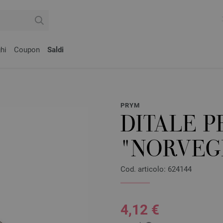
hi
Coupon
Saldi
PRYM
DITALE P
"NORVEG
Cod. articolo: 624144
4,12 €