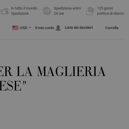
In tutto il mondo
Spedizione entro
125 gironi
Spedizione
24 ore
politica di ritorno
Lista dei desideri
USD
Il mio conto
Carrello
ER LA MAGLIERIA
ESE"