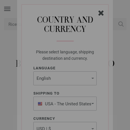
COUNTRY AND
CURRENCY
USD
Il mio conto
Please select language, shipping
BUDKE
destination and currency.
BOTTONE CON GAMBO
LANGUAGE
LEGNO 25MM
Cod. articolo: 40
SHIPPING TO
USA - The United States
of America
CURRENCY