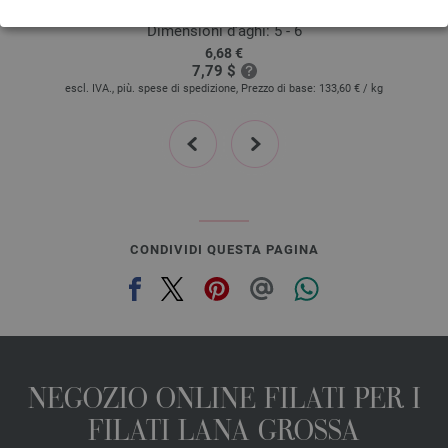
Quantità in metri: ca. 140 m / 50 g
Dimensioni d’aghi: 5 - 6
6,68 €
7,79 $
escl. IVA., più. spese di spedizione, Prezzo di base:
133,60 €
/ kg
prev
next
CONDIVIDI QUESTA PAGINA
NEGOZIO ONLINE FILATI PER I
FILATI LANA GROSSA