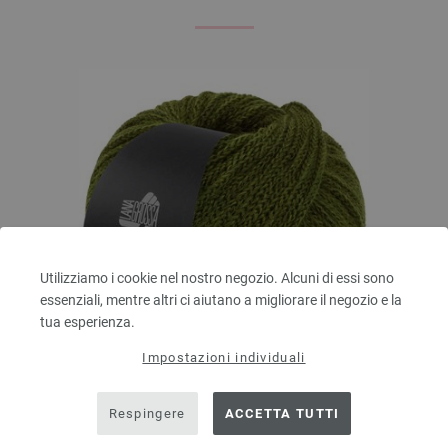
Utilizziamo i cookie nel nostro negozio. Alcuni di essi sono
essenziali, mentre altri ci aiutano a migliorare il negozio e la
tua esperienza.
Impostazioni individuali
Lana Grossa
ALTA MODA ALPACA
Respingere
ACCETTA TUTTI
90 % Alpaca, 5 % Lana vergine, 5 % Poliammide