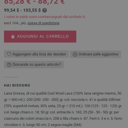
85,28 € - 88,72 €
99,54 $ - 103,55 $
I colori in saldo sono contrassegnati dal simbolo %
escl. IVA., più.
spese di spedizione
AGGIUNGI AL CARRELLO
Aggiungere alla lista dei desideri
Ordinare palle aggiuntive
Domande su questo articolo?
HAI BISOGNO
Lana Grossa, di cui qualità Cool Wool Lace (100% lana vergine merino, 50
gr. = 400 mt.): 200 (250 -250 - 300) gr. col. nocciola n. 41 e qualità Silkhair
(70% superkid mohair, 30% seta, 25 gr. = 210 mt.): 100 (125 - 125 - 125) gr.
col. beige chiaro n. 18; 50 gr. col. antracite n. 183, 25 (50 - 50 - 50) gr. per
ciascuno dei colori vinaccia n. 208 e lilla chiaro n. 87. Ferri n. 3 e n. 5; ferro
circolare n. 3, lungo 50 cm; 2 segna-maglie (SM).