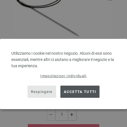
Utilizziamo i cookie nel nostro negozio. Alcuni di essi sono
Ago circolare da maglia ottone mis, 3,0/80cm
essenziali, mentre altri ci aiutano a migliorare il negozio e la
tua esperienza.
Ago circolare da maglia ottone di LANA GROSSA dimensione 3,0
Impostazioni individuali
lunghezza 80 cm
5,00 €
Respingere
ACCETTA TUTTI
5,84 $
escl. IVA., più.
spese di spedizione
QUANTITÀ