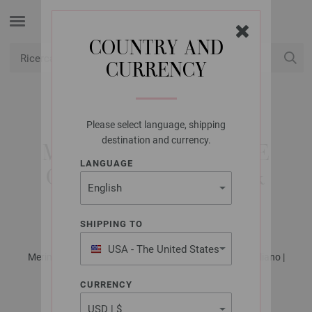
COUNTRY AND
CURRENCY
USD
Il mio conto
Please select language, shipping
LANA GROSSA
destination and currency.
MAGLIONE OVERSIZE
LANGUAGE
COOL WOOL LACE &
SILKHAIR
SHIPPING TO
USA - The United States
Merino Edition No. 4 - Rivista tedesca + istruzioni in italiano |
of America
Modello 53
CURRENCY