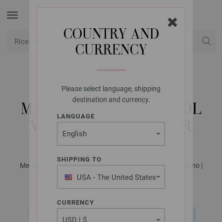
COUNTRY AND
CURRENCY
USD
Il mio conto
Please select language, shipping
LANA GROSSA
destination and currency.
MAGLIONE COOL WOOL
LANGUAGE
VINTAGE & SILKHAIR
SHIPPING TO
Merino Edition No. 4 - Rivista tedesca + istruzioni in italiano |
Modello 2
USA - The United States
of America
CURRENCY