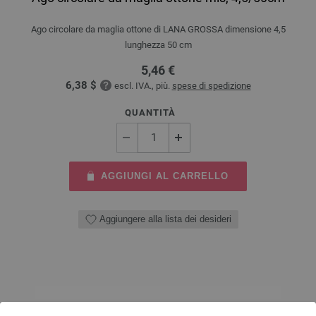
Ago circolare da maglia ottone di LANA GROSSA dimensione 4,5
lunghezza 50 cm
5,46 €
6,38 $
escl. IVA., più.
spese di spedizione
QUANTITÀ
AGGIUNGI AL CARRELLO
Aggiungere alla lista dei desideri