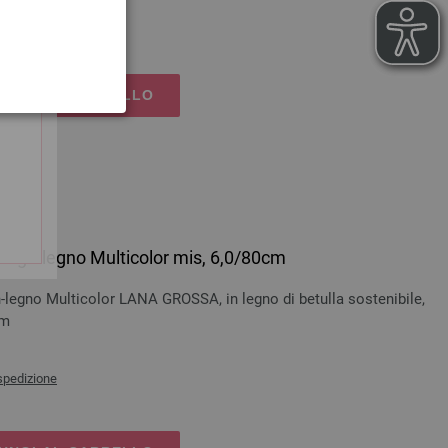
spedizione
UNGI AL CARRELLO
ri
esign-legno Multicolor mis, 6,0/80cm
-legno Multicolor LANA GROSSA, in legno di betulla sostenibile,
cm
spedizione