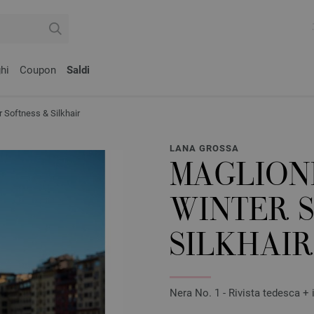
hi
Coupon
Saldi
oftness & Silkhair
LANA GROSSA
MAGLION
WINTER 
SILKHAIR
Nera No. 1 - Rivista tedesca + i