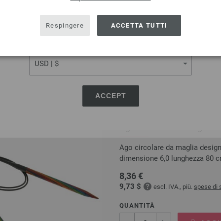
SHIPPING TO
9,73 $
escl. IVA., più.
spese di 
USA - The United States of America
Respingere
ACCETTA TUTTI
QUANTITÀ
CURRENCY
AGGI
Aggiungere alla lista dei deside
ACCEPT
Ago circolare da maglia d
Ago circolare da maglia design
dimensione 6,0 lunghezza 80 
8,36 €
9,73 $
escl. IVA., più.
spese di 
QUANTITÀ