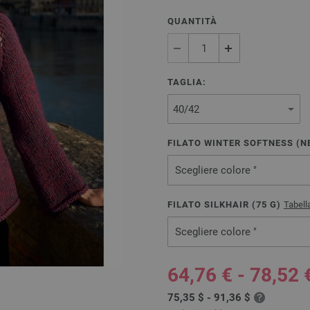
QUANTITÀ
TAGLIA:
FILATO WINTER SOFTNESS (NE
Scegliere colore "
FILATO SILKHAIR (
75
G)
Tabella
Scegliere colore "
64,76 € - 78,52 
75,35 $ - 91,36 $