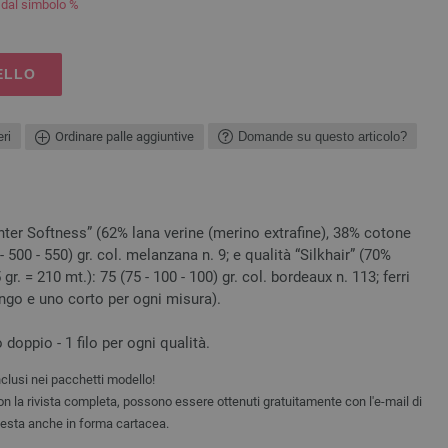
i dal simbolo %
ELLO
ri
Ordinare palle aggiuntive
Domande su questo articolo?
nter Softness” (62% lana verine (merino extrafine), 38% cotone
 - 500 - 550) gr. col. melanzana n. 9; e qualità “Silkhair” (70%
r. = 210 mt.): 75 (75 - 100 - 100) gr. col. bordeaux n. 113; ferri
 lungo e uno corto per ogni misura).
 doppio - 1 filo per ogni qualità.
clusi nei pacchetti modello!
non la rivista completa, possono essere ottenuti gratuitamente con l'e-mail di
iesta anche in forma cartacea.