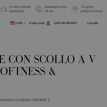
In tutto il mondo
Spedizione entro
125 gironi
Spedizione
24 ore
politica di ritorno
Lista dei desideri
USD
Il mio conto
Carrello
E CON SCOLLO A V
SOFTNESS &
struzioni in italiano | Modello 2