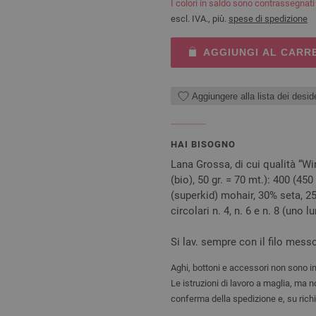
I colori in saldo sono contrassegnat
escl. IVA., più.
spese di spedizione
AGGIUNGI AL CARR
Aggiungere alla lista dei deside
HAI BISOGNO
Lana Grossa, di cui qualità “Wi
(bio), 50 gr. = 70 mt.): 400 (450
(superkid) mohair, 30% seta, 25 g
circolari n. 4, n. 6 e n. 8 (uno
Si lav. sempre con il filo messo
Aghi, bottoni e accessori non sono in
Le istruzioni di lavoro a maglia, ma 
conferma della spedizione e, su rich