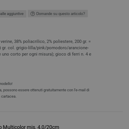
alle aggiuntive
Domande su questo articolo?
erine, 38% poliacrilico, 2% poliestere, 200 gr. =
0) gr. col. grigio-lilla/pink/pomodoro/arancione-
 e uno corto per ogni misura); gioco di ferri n. 4 e
modello!
ta, possono essere ottenuti gratuitamente con l'e-mail di
a cartacea.
o Multicolor mis, 4,0/20cm