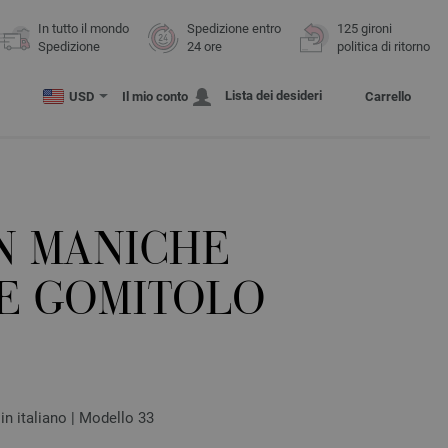
In tutto il mondo
Spedizione entro
125 gironi
Spedizione
24 ore
politica di ritorno
Lista dei desideri
USD
Il mio conto
Carrello
N MANICHE
E GOMITOLO
in italiano | Modello 33