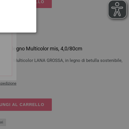
UNGI AL CARRELLO
ri
esign-legno Multicolor mis, 4,0/80cm
-legno Multicolor LANA GROSSA, in legno di betulla sostenibile,
cm
spedizione
UNGI AL CARRELLO
ri