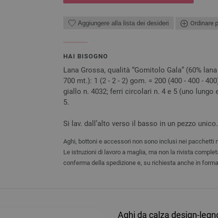
Aggiungere alla lista dei desideri
Ordinare p
HAI BISOGNO
Lana Grossa, qualità “Gomitolo Gala” (60% lana v
700 mt.): 1 (2 - 2 - 2) gom. = 200 (400 - 400 - 40
giallo n. 4032; ferri circolari n. 4 e 5 (uno lungo
5.
Si lav. dall’alto verso il basso in un pezzo unico.
Aghi, bottoni e accessori non sono inclusi nei pacchetti 
Le istruzioni di lavoro a maglia, ma non la rivista comple
conferma della spedizione e, su richiesta anche in form
Aghi da calza design-legn