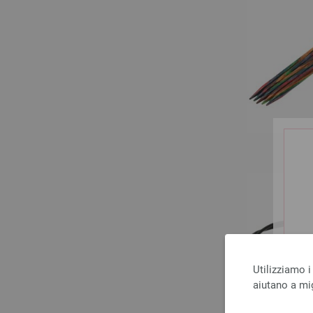
Utilizziamo i
aiutano a mig