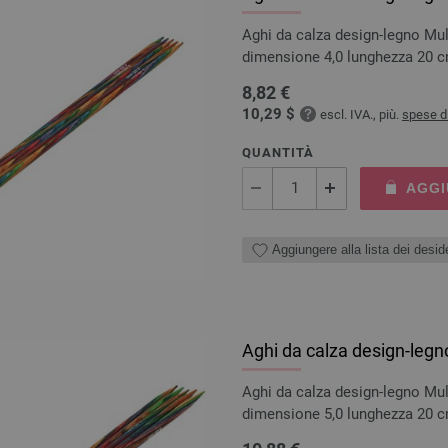
Aghi da calza design-legno Mul
dimensione 4,0 lunghezza 20 
8,82 €
10,29 $
escl. IVA., più.
spese d
QUANTITÀ
AGGI
Aggiungere alla lista dei deside
Aghi da calza design-legn
Aghi da calza design-legno Mul
dimensione 5,0 lunghezza 20 