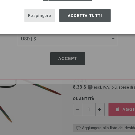
AGGI
SHIPPING TO
USA - The United States of America
Respingere
ACCETTA TUTTI
Aggiungere alla lista dei deside
CURRENCY
Ago circolare da maglia d
ACCEPT
Ago circolare da maglia design
dimensione 4,0 lunghezza 80 
7,14 €
8,33 $
escl. IVA., più.
spese di 
QUANTITÀ
AGGI
Aggiungere alla lista dei deside