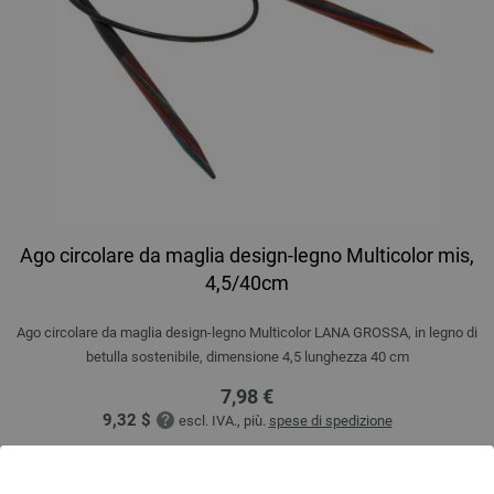
Ago circolare da maglia design-legno Multicolor mis,
4,5/40cm
Ago circolare da maglia design-legno Multicolor LANA GROSSA, in legno di
betulla sostenibile, dimensione 4,5 lunghezza 40 cm
7,98 €
9,32 $
escl. IVA., più.
spese di spedizione
QUANTITÀ