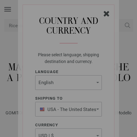
COUNTRY AND
CURRENCY
USD
Il mio conto
Please select language, shipping
LANA GROSSA
destination and currency.
MAGLIONE CON MANICHE
LANGUAGE
A PIPISTRELLO GOMITOLO
VERSIONE
SHIPPING TO
USA - The United States
GOMITOLO No. 16 - Rivista tedesca + istruzioni in italiano | Modello
of America
29
CURRENCY