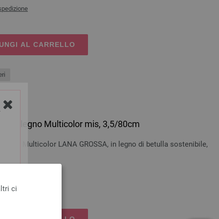
spedizione
UNGI AL CARRELLO
ri
Y
esign-legno Multicolor mis, 3,5/80cm
-legno Multicolor LANA GROSSA, in legno di betulla sostenibile,
cm
spedizione
tri ci
UNGI AL CARRELLO