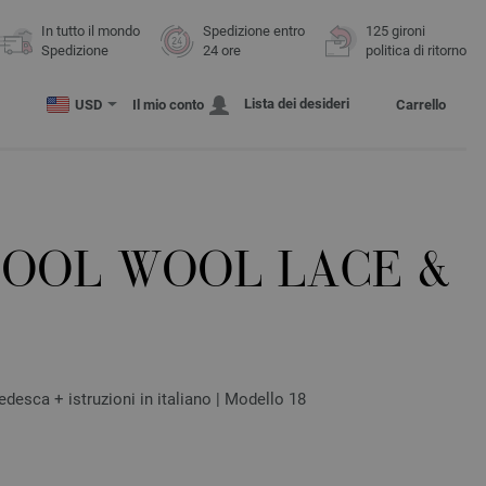
In tutto il mondo
Spedizione entro
125 gironi
Spedizione
24 ore
politica di ritorno
Lista dei desideri
USD
Il mio conto
Carrello
COOL WOOL LACE &
edesca + istruzioni in italiano | Modello 18