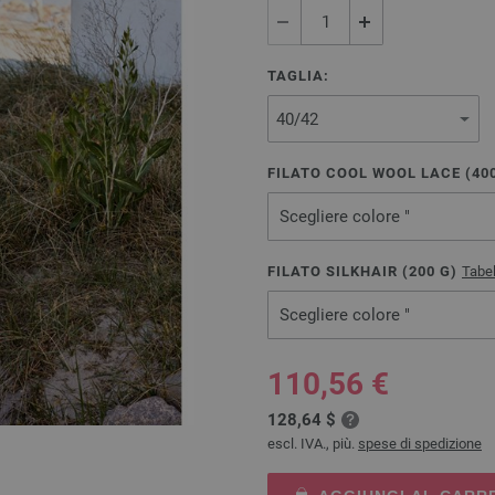
TAGLIA:
FILATO COOL WOOL LACE (
40
Scegliere colore "
FILATO SILKHAIR (
200
G)
Tabel
Scegliere colore "
110,56 €
128,64 $
escl. IVA., più.
spese di spedizione