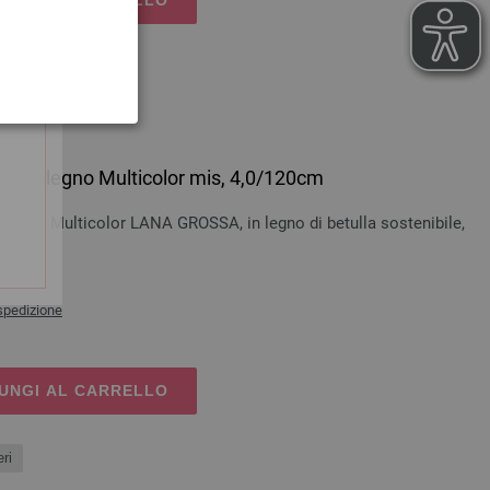
ri
esign-legno Multicolor mis, 4,0/120cm
-legno Multicolor LANA GROSSA, in legno di betulla sostenibile,
 cm
spedizione
UNGI AL CARRELLO
ri