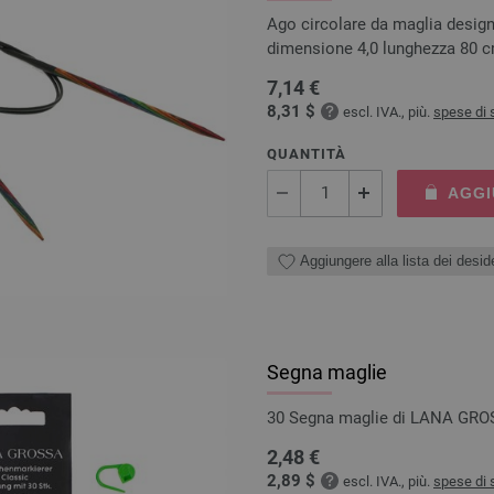
Ago circolare da maglia design
dimensione 4,0 lunghezza 80 
7,14 €
8,31 $
escl. IVA., più.
spese di 
QUANTITÀ
AGGI
Aggiungere alla lista dei deside
Segna maglie
30 Segna maglie di LANA GR
2,48 €
2,89 $
escl. IVA., più.
spese di 