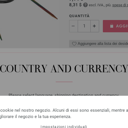
8,31 $
escl. IVA., più.
spese di 
QUANTITÀ
AGGI
Aggiungere alla lista dei deside
COUNTRY AND CURRENC
Ago circolare da maglia d
Ago circolare da maglia design
dimensione 3,5 lunghezza 80 
Please select language, shipping destination and currency.
7,14 €
LANGUAGE
8,31 $
escl. IVA., più.
spese di 
 cookie nel nostro negozio. Alcuni di essi sono essenziali, mentre al
liorare il negozio e la tua esperienza.
QUANTITÀ
Impostazioni individuali
AGGI