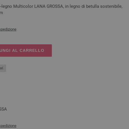
-legno Multicolor LANA GROSSA, in legno di betulla sostenibile,
cm
spedizione
UNGI AL CARRELLO
ri
OSSA
spedizione