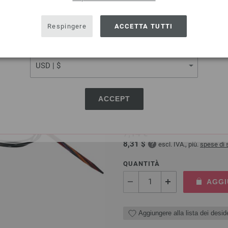
SHIPPING TO
USA - The United States of America
Respingere
ACCETTA TUTTI
Aggiungere alla lista dei deside
CURRENCY
Ago circolare da maglia d
ACCEPT
Ago circolare da maglia design
dimensione 4,0 lunghezza 120
7,14 €
8,31 $
escl. IVA., più.
spese di 
QUANTITÀ
AGGI
Aggiungere alla lista dei deside