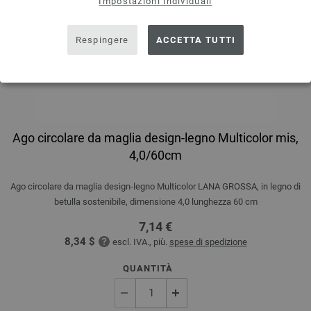
Impostazioni individuali
Respingere
ACCETTA TUTTI
Ago circolare da maglia design-legno Multicolor mis,
4,0/60cm
Ago circolare da maglia design-legno Multicolor LANA GROSSA, in legno di
betulla sostenibile, dimensione 4,0 lunghezza 60 cm
7,14 €
8,34 $
escl. IVA., più.
spese di spedizione
QUANTITÀ