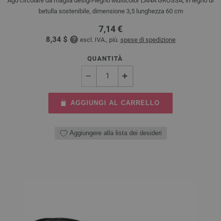
Ago circolare da maglia design-legno Multicolor LANA GROSSA, in legno di
betulla sostenibile, dimensione 3,5 lunghezza 60 cm
7,14 €
8,34 $
escl. IVA., più.
spese di spedizione
QUANTITÀ
AGGIUNGI AL CARRELLO
Aggiungere alla lista dei desideri