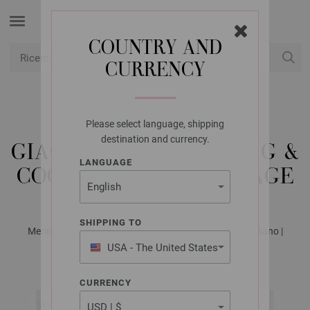
COUNTRY AND
CURRENCY
USD
Il mio conto
Please select language, shipping
LANA GROSSA
destination and currency.
GIACCA COOL WOOL BIG &
LANGUAGE
COOL WOOL BIG VINTAGE
SHIPPING TO
Merino Edition No. 4 - Rivista tedesca + istruzioni in italiano |
Modello 47
USA - The United States
of America
CURRENCY