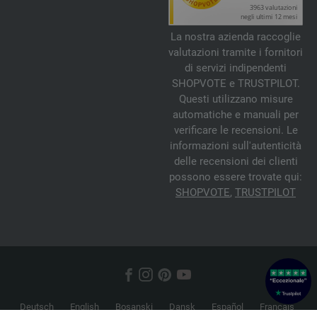
La nostra azienda raccoglie
valutazioni tramite i fornitori
di servizi indipendenti
SHOPVOTE e TRUSTPILOT.
Questi utilizzano misure
automatiche e manuali per
verificare le recensioni. Le
informazioni sull'autenticità
delle recensioni dei clienti
possono essere trovate qui:
SHOPVOTE
,
TRUSTPILOT
Deutsch
English
Bosanski
Dansk
Español
Français