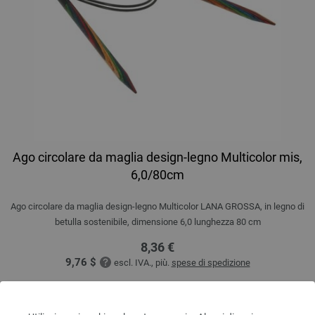
Ago circolare da maglia design-legno Multicolor mis,
6,0/80cm
Ago circolare da maglia design-legno Multicolor LANA GROSSA, in legno di
betulla sostenibile, dimensione 6,0 lunghezza 80 cm
8,36 €
9,76 $
escl. IVA., più.
spese di spedizione
QUANTITÀ