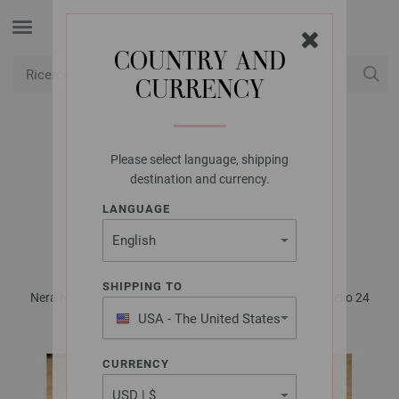
COUNTRY AND
CURRENCY
USD
Il mio conto
Please select language, shipping
LANA GROSSA
destination and currency.
CARDIGAN WINTER
LANGUAGE
SOFTNESS
SHIPPING TO
Nera No. 1 - Rivista tedesca + istruzioni in italiano | Modello 24
USA - The United States
of America
CURRENCY