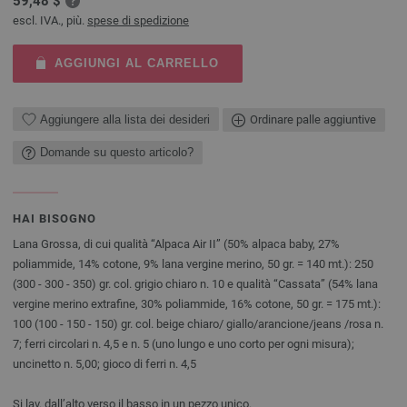
59,48 $
escl. IVA., più.
spese di spedizione
AGGIUNGI AL CARRELLO
Aggiungere alla lista dei desideri
Ordinare palle aggiuntive
Domande su questo articolo?
HAI BISOGNO
Lana Grossa, di cui qualità “Alpaca Air II” (50% alpaca baby, 27%
poliammide, 14% cotone, 9% lana vergine merino, 50 gr. = 140 mt.): 250
(300 - 300 - 350) gr. col. grigio chiaro n. 10 e qualità “Cassata” (54% lana
vergine merino extrafine, 30% poliammide, 16% cotone, 50 gr. = 175 mt.):
100 (100 - 150 - 150) gr. col. beige chiaro/ giallo/arancione/jeans /rosa n.
7; ferri circolari n. 4,5 e n. 5 (uno lungo e uno corto per ogni misura);
uncinetto n. 5,00; gioco di ferri n. 4,5
Si lav. dall’alto verso il basso in un pezzo unico.