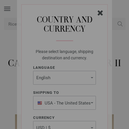
COUNTRY AND
CURRENCY
USD
Il mio conto
Please select language, shipping
LANA GROSSA
destination and currency.
CARDIGAN ALPACA AIR II
LANGUAGE
& CASSATA
SHIPPING TO
LOOKBOOK No. 19 | Modello 29
USA - The United States
of America
CURRENCY