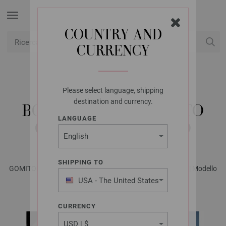
COUNTRY AND
CURRENCY
USD
Il mio conto
Please select language, shipping
LANA GROSSA
destination and currency.
BORSA ALL’UNCINETTO
LANGUAGE
GOMITOLO INTENSO
SHIPPING TO
GOMITOLO No. 16 - Rivista tedesca + istruzioni in italiano | Modello
10
USA - The United States
of America
CURRENCY