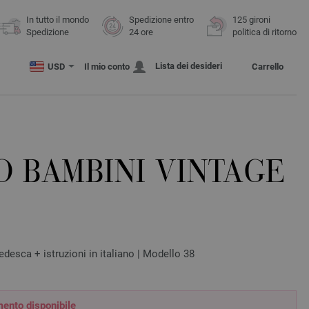
In tutto il mondo
Spedizione entro
125 gironi
Spedizione
24 ore
politica di ritorno
Lista dei desideri
USD
Il mio conto
Carrello
O BAMBINI VINTAGE
edesca + istruzioni in italiano | Modello 38
ento disponibile