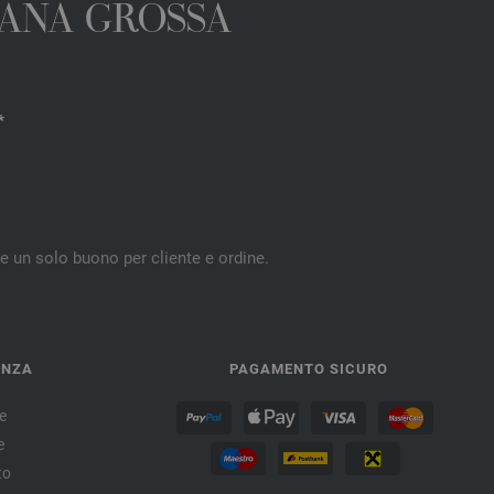
 LANA GROSSA
*
re un solo buono per cliente e ordine.
ENZA
PAGAMENTO SICURO
e
e
to