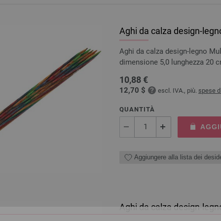
Aghi da calza design-legn
Aghi da calza design-legno Mul
dimensione 5,0 lunghezza 20 
10,88 €
12,70 $
escl. IVA., più.
spese d
QUANTITÀ
AGGI
Aggiungere alla lista dei deside
Aghi da calza design-legn