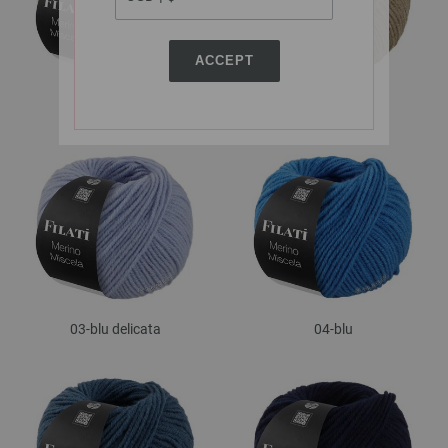
ACCEPT
01-bianco
02-beige
03-blu delicata
04-blu