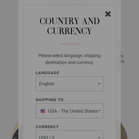
LANA GROSSA
MERINO MISCELA
COUNTRY AND
CURRENCY
ca. 100 m
50 g
per 50 g
Please select language, shipping
10 x 10 cm
5 - 6
22 Righe, 16
destination and currency.
Maglie
LANGUAGE
Tg. 38 - 40
ca. 550 g
SHIPPING TO
USA - The United States
of America
CURRENCY