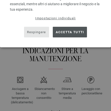
essenziali, mentre altri ci aiutano a migliorare il negozio e la
tua esperienza.
ACCEPT
Impostazioni individuali
115
Respingere
ACCETTA TUTTI
INDICAZIONI PER LA
MANUTENZIONE
Asciugare a
Sbiancamento
Stirare a
Lavaggio con
bassa
non
temperatura
percloroetilene
temperatura
consentito
media
(delicatamente)