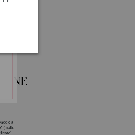
tri ci
o/
porpora blu/
ZIONE
vaggio a
C (molto
licato)