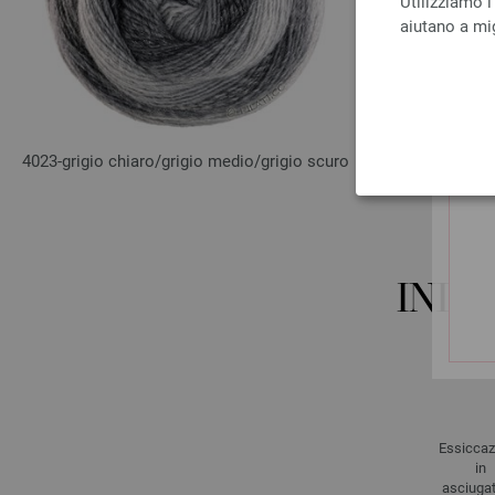
Utilizziamo i
aiutano a mig
4023-grigio chiaro/
grigio medio/
grigio scuro
4026-viola a
a
INDI
Essiccaz
in
asciugat