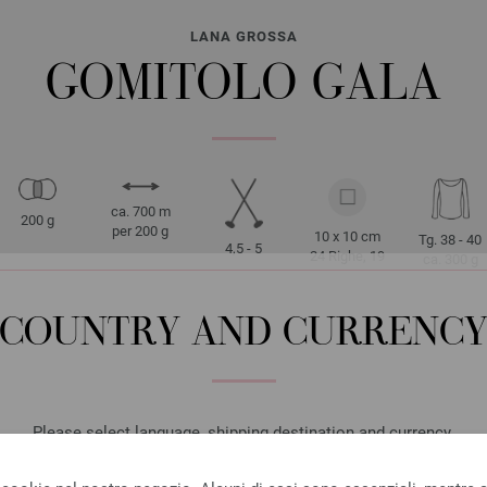
LANA GROSSA
GOMITOLO GALA
ca. 700 m
200 g
per 200 g
10 x 10 cm
Tg. 38 - 40
4,5 - 5
24 Righe, 19
ca. 300 g
Maglie
COUNTRY AND CURRENC
Please select language, shipping destination and currency.
LANGUAGE